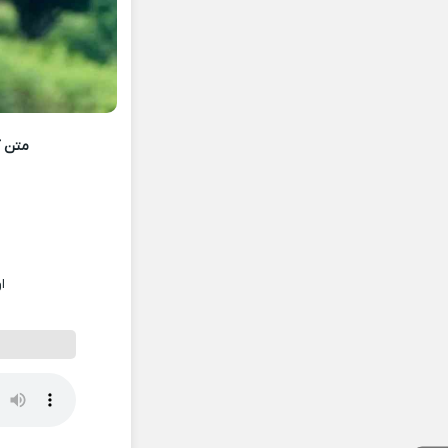
متن آ
ا