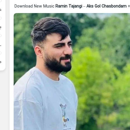
Download New Music
Ramin Tajangi
–
Aks Gol Chasbondam
+
د
چ
_
م