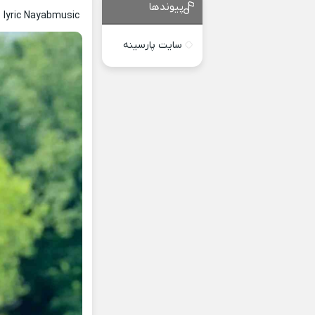
پیوندها
 lyric Nayabmusic
سایت پارسینه