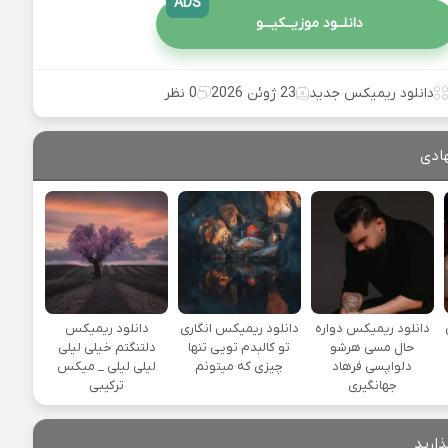
ADS
دانلــود موزیــکیـــو
دانلود ریمیکس جدید
23 ژوئن 2026
0 نظر
ادی
یی
دانلود ریمیکس دواره
دانلود ریمیکس انگاری
دانلود ریمیکس
حال مسی هرشو
تو کالبدم تویی تنها
دلتنگتم خیلی لیلی
دلواپسی فرهاد
چیزی که میتونم
لیلی لیلی _ میکس
جهانگیری
ترکیبی
ذارید