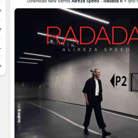
Download New Remix
Alireza Speed
–
Radada R
+ lyric
د
چ
_
م