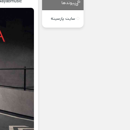
 Nayabmusic
پیوندها
سایت پارسینه