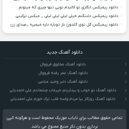
دانلود ریمیکس انگاری تو کالبدم تویی تنها چیزی که میتونم
دانلود ریمیکس دلتنگتم خیلی لیلی لیلی لیلی _ میکس ترکیبی
دانلود ریمیکس گل توی گلدون باز دوباره داره میمیره _صدای زن
دانلود آهنگ جدید
دانلود آهنگ مخلوق فرووال
دانلود آهنگ عمر رفته فرووال
دانلود آهنگ دلبر وحید عباسی
دانلود آهنگ تو خواب و بیداریتم خیرمات چشمانتم علی احمدیانی
دانلود آهنگ روزگار بیا مردم واسه قلب ترک خورم علی احمدیانی
تمامی حقوق مطالب برای نایاب موزیک محفوظ است و هرگونه کپی
برداری بدون ذکر منبع ممنوع می باشد