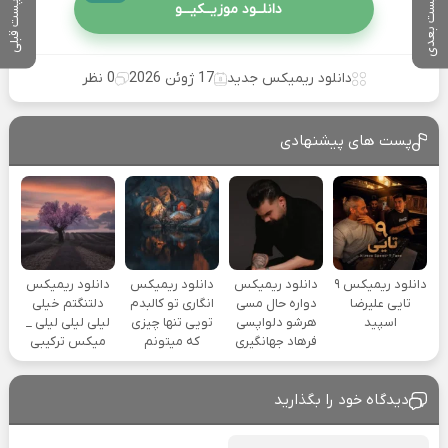
پست بعدی
پست قبلی
دانلــود موزیــکیـــو
دانلود ریمیکس جدید
17 ژوئن 2026
0 نظر
پست های پیشنهادی
دانلود ریمیکس ۹
دانلود ریمیکس
دانلود ریمیکس
دانلود ریمیکس
تایی علیرضا
دواره حال مسی
انگاری تو کالبدم
دلتنگتم خیلی
اسپید
هرشو دلواپسی
تویی تنها چیزی
لیلی لیلی لیلی _
فرهاد جهانگیری
که میتونم
میکس ترکیبی
دیدگاه خود را بگذارید