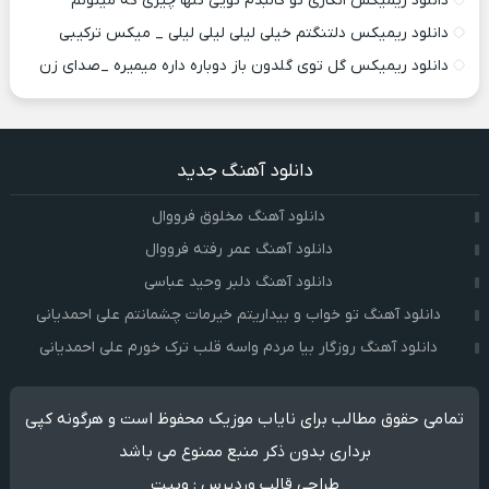
دانلود ریمیکس انگاری تو کالبدم تویی تنها چیزی که میتونم
دانلود ریمیکس دلتنگتم خیلی لیلی لیلی لیلی _ میکس ترکیبی
دانلود ریمیکس گل توی گلدون باز دوباره داره میمیره _صدای زن
دانلود آهنگ جدید
دانلود آهنگ مخلوق فرووال
دانلود آهنگ عمر رفته فرووال
دانلود آهنگ دلبر وحید عباسی
دانلود آهنگ تو خواب و بیداریتم خیرمات چشمانتم علی احمدیانی
دانلود آهنگ روزگار بیا مردم واسه قلب ترک خورم علی احمدیانی
تمامی حقوق مطالب برای نایاب موزیک محفوظ است و هرگونه کپی
برداری بدون ذکر منبع ممنوع می باشد
طراحی قالب وردپرس
:
وبیت