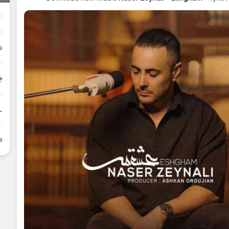
د
چ
_
م