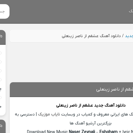
گ
جدید
/
دانلود آهنگ عشقم از ناصر زینعلی
چ
قم از ناصر زینعلی
دانلود آهنگ جدید
عشقم از
ناصر زینعلی
خ
نگ های ایرانی معروف و کمیاب در وبسایت
نایاب موزیک
| دسترسی به
بزرگترین آرشیو آهنگ ها
Download New Music
Naser Zeynali
–
Eshgham
+ lyric