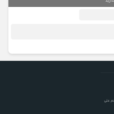
ذارید
تم علی