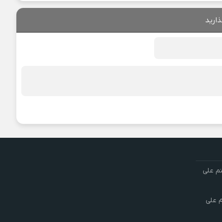
ذارید
تم علی
م علی