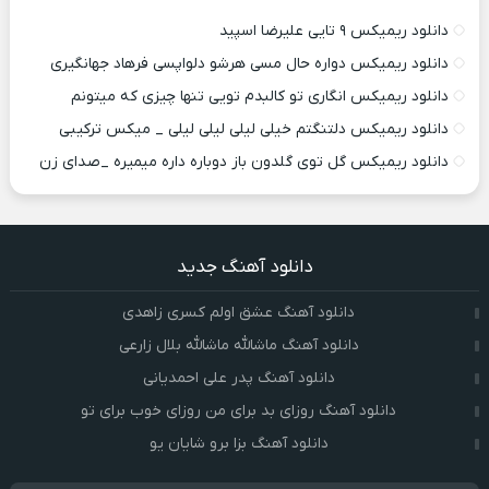
دانلود ریمیکس ۹ تایی علیرضا اسپید
دانلود ریمیکس دواره حال مسی هرشو دلواپسی فرهاد جهانگیری
دانلود ریمیکس انگاری تو کالبدم تویی تنها چیزی که میتونم
دانلود ریمیکس دلتنگتم خیلی لیلی لیلی لیلی _ میکس ترکیبی
دانلود ریمیکس گل توی گلدون باز دوباره داره میمیره _صدای زن
دانلود آهنگ جدید
دانلود آهنگ عشق اولم کسری زاهدی
دانلود آهنگ ماشالله ماشالله بلال زارعی
دانلود آهنگ پدر علی احمدیانی
دانلود آهنگ روزای بد برای من روزای خوب برای تو
دانلود آهنگ بزا برو شایان یو