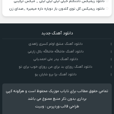
دانلود ریمیکس دلتنگتم خیلی لیلی لیلی لیلی _ میکس ترکیبی
دانلود ریمیکس گل توی گلدون باز دوباره داره میمیره _صدای زن
دانلود آهنگ جدید
دانلود آهنگ عشق اولم کسری زاهدی
دانلود آهنگ ماشالله ماشالله بلال زارعی
دانلود آهنگ پدر علی احمدیانی
دانلود آهنگ روزای بد برای من روزای خوب برای تو
دانلود آهنگ بزا برو شایان یو
تمامی حقوق مطالب برای نایاب موزیک محفوظ است و هرگونه کپی
برداری بدون ذکر منبع ممنوع می باشد
طراحی قالب وردپرس
:
وبیت