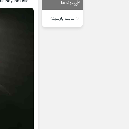
yric Nayabmusic
پیوندها
سایت پارسینه