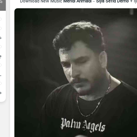
Download New Music
Mehdi Ahmadi
–
Siya Sefid Demo
+ l
د
چ
_
م