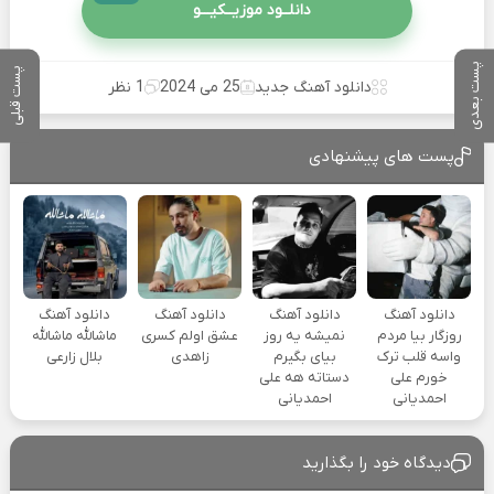
دانلــود موزیــکیـــو
پست بعدی
پست قبلی
دانلود آهنگ جدید
25 می 2024
1 نظر
پست های پیشنهادی
دانلود آهنگ
دانلود آهنگ
دانلود آهنگ
دانلود آهنگ
روزگار بیا مردم
نمیشه یه روز
عشق اولم کسری
ماشالله ماشالله
واسه قلب ترک
بیای بگیرم
زاهدی
بلال زارعی
خورم علی
دستاته هه علی
احمدیانی
احمدیانی
دیدگاه خود را بگذارید