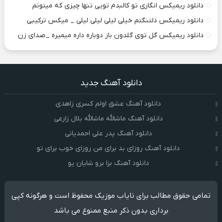
دانلود ریمیکس انگاری تو کالبدم تویی تنها چیزی که میتونم
دانلود ریمیکس دلتنگتم خیلی لیلی لیلی لیلی _ میکس ترکیبی
دانلود ریمیکس گل توی گلدون باز دوباره داره میمیره _صدای زن
دانلود آهنگ جدید
دانلود آهنگ عشق اولم کسری زاهدی
دانلود آهنگ ماشالله ماشالله بلال زارعی
دانلود آهنگ پدر علی احمدیانی
دانلود آهنگ روزای بد برای من روزای خوب برای تو
دانلود آهنگ بزا برو شایان یو
تمامی حقوق مطالب برای نایاب موزیک محفوظ است و هرگونه کپی
برداری بدون ذکر منبع ممنوع می باشد