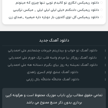
دانلود ریمیکس انگاری تو کالبدم تویی تنها چیزی که میتونم
دانلود ریمیکس دلتنگتم خیلی لیلی لیلی لیلی _ میکس ترکیبی
دانلود ریمیکس گل توی گلدون باز دوباره داره میمیره _صدای زن
دانلود آهنگ جدید
دانلود آهنگ تو خواب و بیداریتم خیرمات چشمانتم علی احمدیانی
دانلود آهنگ روزگار بیا مردم واسه قلب ترک خورم علی احمدیانی
دانلود آهنگ نمیشه یه روز بیای بگیرم دستاته هه علی احمدیانی
دانلود آهنگ عشق اولم کسری زاهدی
دانلود آهنگ ماشالله ماشالله بلال زارعی
تمامی حقوق مطالب برای نایاب موزیک محفوظ است و هرگونه کپی
برداری بدون ذکر منبع ممنوع می باشد