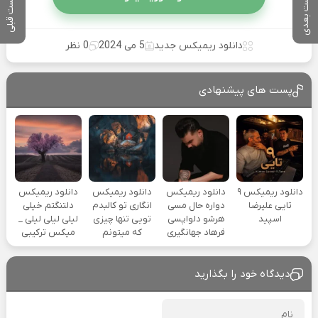
پست بعدی
پست قبلی
دانلود ریمیکس جدید
5 می 2024
0 نظر
پست های پیشنهادی
دانلود ریمیکس ۹
دانلود ریمیکس
دانلود ریمیکس
دانلود ریمیکس
تایی علیرضا
دواره حال مسی
انگاری تو کالبدم
دلتنگتم خیلی
اسپید
هرشو دلواپسی
تویی تنها چیزی
لیلی لیلی لیلی _
فرهاد جهانگیری
که میتونم
میکس ترکیبی
دیدگاه خود را بگذارید