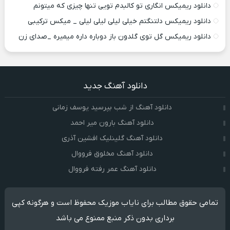
دانلود ریمیکس انگاری تو کالبدم تویی تنها چیزی که میتونم
دانلود ریمیکس دلتنگتم خیلی لیلی لیلی لیلی _ میکس ترکیبی
دانلود ریمیکس گل توی گلدون باز دوباره داره میمیره _صدای زن
دانلود آهنگ جدید
دانلود آهنگ از شب بپرسید یوسف زمانی
دانلود آهنگ بارون میر احمد
دانلود آهنگ گلینلیک افشین آذری
دانلود آهنگ مخلوق فرووال
دانلود آهنگ عمر رفته فرووال
تمامی حقوق مطالب برای نایاب موزیک محفوظ است و هرگونه کپی
برداری بدون ذکر منبع ممنوع می باشد