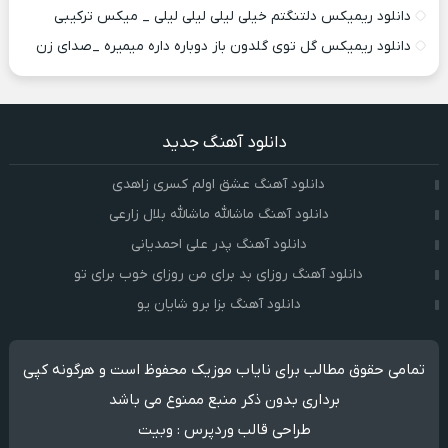
دانلود ریمیکس دلتنگتم خیلی لیلی لیلی لیلی _ میکس ترکیبی
دانلود ریمیکس گل توی گلدون باز دوباره داره میمیره _صدای زن
دانلود آهنگ جدید
دانلود آهنگ عشق اولم کسری زاهدی
دانلود آهنگ ماشالله ماشالله بلال زارعی
دانلود آهنگ پدر علی احمدیانی
دانلود آهنگ روزای بد برای من روزای خوب برای تو
دانلود آهنگ بزا برو شایان یو
تمامی حقوق مطالب برای نایاب موزیک محفوظ است و هرگونه کپی
برداری بدون ذکر منبع ممنوع می باشد
طراحی قالب وردپرس
:
وبیت