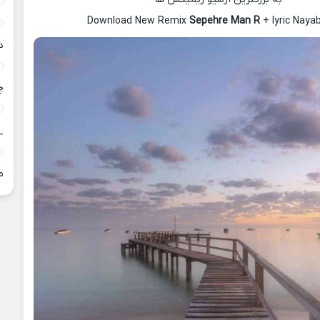
Download New Remix
Sepehre Man R
+ lyric Naya
د
چ
_
م