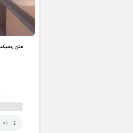
متن ریمیکس 
ا