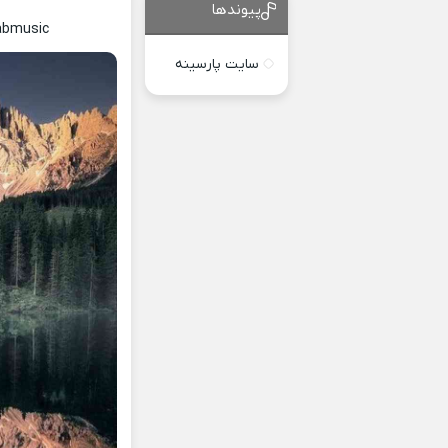
پیوندها
yabmusic
سایت پارسینه