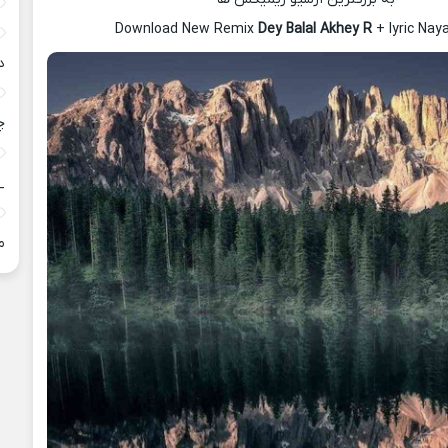
Download New Remix
Dey Balal Akhey R
+ lyric Na
د
چ
_
م