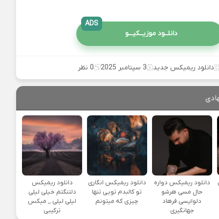
ADS
دانلــود موزیــکیـــو
دانلود ریمیکس جدید
3 سپتامبر 2025
0 نظر
ادی
یی
دانلود ریمیکس دواره
دانلود ریمیکس انگاری
دانلود ریمیکس
حال مسی هرشو
تو کالبدم تویی تنها
دلتنگتم خیلی لیلی
دلواپسی فرهاد
چیزی که میتونم
لیلی لیلی _ میکس
جهانگیری
ترکیبی