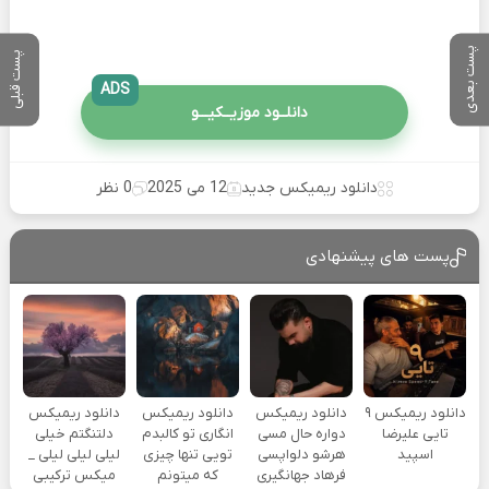
پست بعدی
پست قبلی
ADS
دانلــود موزیــکیـــو
دانلود ریمیکس جدید
12 می 2025
0 نظر
پست های پیشنهادی
دانلود ریمیکس ۹
دانلود ریمیکس
دانلود ریمیکس
دانلود ریمیکس
تایی علیرضا
دواره حال مسی
انگاری تو کالبدم
دلتنگتم خیلی
اسپید
هرشو دلواپسی
تویی تنها چیزی
لیلی لیلی لیلی _
فرهاد جهانگیری
که میتونم
میکس ترکیبی