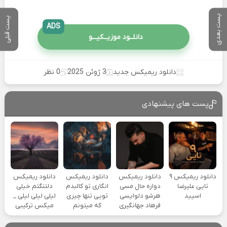
پست بعدی
پست قبلی
ADS
دانلــود موزیــکیـــو
دانلود ریمیکس جدید
3 ژوئن 2025
0 نظر
پست های پیشنهادی
دانلود ریمیکس ۹
دانلود ریمیکس
دانلود ریمیکس
دانلود ریمیکس
تایی علیرضا
دواره حال مسی
انگاری تو کالبدم
دلتنگتم خیلی
اسپید
هرشو دلواپسی
تویی تنها چیزی
لیلی لیلی لیلی _
فرهاد جهانگیری
که میتونم
میکس ترکیبی