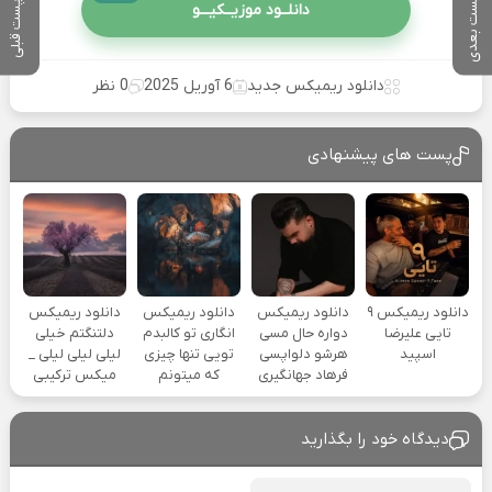
پست بعدی
پست قبلی
دانلــود موزیــکیـــو
دانلود ریمیکس جدید
6 آوریل 2025
0 نظر
پست های پیشنهادی
دانلود ریمیکس ۹
دانلود ریمیکس
دانلود ریمیکس
دانلود ریمیکس
تایی علیرضا
دواره حال مسی
انگاری تو کالبدم
دلتنگتم خیلی
اسپید
هرشو دلواپسی
تویی تنها چیزی
لیلی لیلی لیلی _
فرهاد جهانگیری
که میتونم
میکس ترکیبی
دیدگاه خود را بگذارید