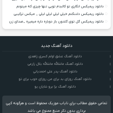
دانلود ریمیکس انگاری تو کالبدم تویی تنها چیزی که میتونم
دانلود ریمیکس دلتنگتم خیلی لیلی لیلی لیلی _ میکس ترکیبی
دانلود ریمیکس گل توی گلدون باز دوباره داره میمیره _صدای زن
دانلود آهنگ جدید
دانلود آهنگ عشق اولم کسری زاهدی
دانلود آهنگ ماشالله ماشالله بلال زارعی
دانلود آهنگ پدر علی احمدیانی
دانلود آهنگ روزای بد برای من روزای خوب برای تو
دانلود آهنگ بزا برو شایان یو
تمامی حقوق مطالب برای نایاب موزیک محفوظ است و هرگونه کپی
برداری بدون ذکر منبع ممنوع می باشد