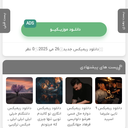
پست بعدی
پست قبلی
ADS
دانلــود موزیــکیـــو
دانلود ریمیکس جدید
26 می 2025
0 نظر
پست های پیشنهادی
دانلود ریمیکس ۹
دانلود ریمیکس
دانلود ریمیکس
دانلود ریمیکس
تایی علیرضا
دواره حال مسی
انگاری تو کالبدم
دلتنگتم خیلی
اسپید
هرشو دلواپسی
تویی تنها چیزی
لیلی لیلی لیلی _
فرهاد جهانگیری
که میتونم
میکس ترکیبی