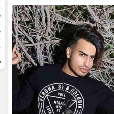
د
چ
_
م