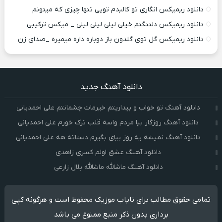
دانلود ریمیکس انگاری تو کالبدم تویی تنها چیزی که میتونم
دانلود ریمیکس دلتنگتم خیلی لیلی لیلی لیلی _ میکس ترکیبی
دانلود ریمیکس گل توی گلدون باز دوباره داره میمیره _صدای زن
دانلود آهنگ جدید
دانلود آهنگ تو خواب و بیداریتم خیرمات چشمانتم علی احمدیانی
دانلود آهنگ روزگار بیا مردم واسه قلب ترک خورم علی احمدیانی
دانلود آهنگ نمیشه یه روز بیای بگیرم دستاته هه علی احمدیانی
دانلود آهنگ عشق اولم کسری زاهدی
دانلود آهنگ ماشالله ماشالله بلال زارعی
تمامی حقوق مطالب برای نایاب موزیک محفوظ است و هرگونه کپی
برداری بدون ذکر منبع ممنوع می باشد