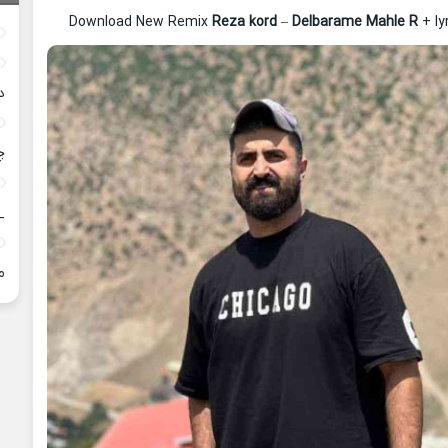
Download New Remix
Reza kord
–
Delbarame Mahle R
+ ly
د
چ
_
م