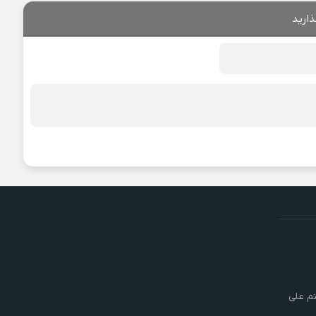
ذارید
تم علی