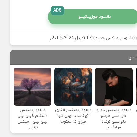
ADS
دانلــود موزیــکیـــو
دانلود ریمیکس جدید
17 آوریل 2024
0 نظر
ادی
یی
دانلود ریمیکس دواره
دانلود ریمیکس انگاری
دانلود ریمیکس
حال مسی هرشو
تو کالبدم تویی تنها
دلتنگتم خیلی لیلی
دلواپسی فرهاد
چیزی که میتونم
لیلی لیلی _ میکس
جهانگیری
ترکیبی