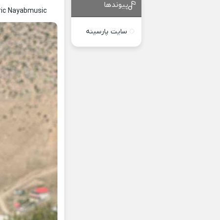
پیوندها
ric Nayabmusic
سایت پارسینه