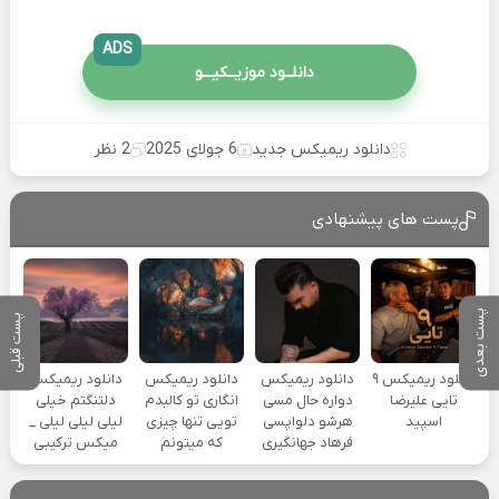
ADS
دانلــود موزیــکیـــو
دانلود ریمیکس جدید
6 جولای 2025
2 نظر
پست های پیشنهادی
پست بعدی
پست قبلی
دانلود ریمیکس ۹
دانلود ریمیکس
دانلود ریمیکس
دانلود ریمیکس
تایی علیرضا
دواره حال مسی
انگاری تو کالبدم
دلتنگتم خیلی
اسپید
هرشو دلواپسی
تویی تنها چیزی
لیلی لیلی لیلی _
فرهاد جهانگیری
که میتونم
میکس ترکیبی