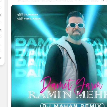
د
چ
_
م