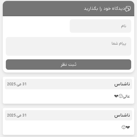
دیدگاه خود را بگذارید
ثبت نظر
ناشناس
31 می 2025
عالی🙂💔
ناشناس
31 می 2025
💔🙂