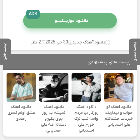
ADS
دانلــود موزیــکیـــو
دانلود آهنگ جدید
30 می 2025
2 نظر
پست بعدی
پست قبلی
پست های پیشنهادی
دانلود آهنگ تو
دانلود آهنگ
دانلود آهنگ
دانلود آهنگ
خواب و بیداریتم
روزگار بیا مردم
نمیشه یه روز
عشق اولم کسری
خیرمات چشمانتم
واسه قلب ترک
بیای بگیرم
زاهدی
علی احمدیانی
خورم علی
دستاته هه علی
احمدیانی
احمدیانی