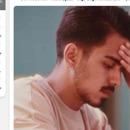
د
چ
_
م