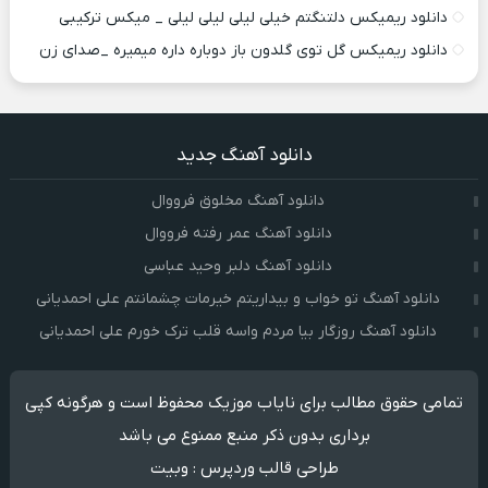
دانلود ریمیکس دلتنگتم خیلی لیلی لیلی لیلی _ میکس ترکیبی
دانلود ریمیکس گل توی گلدون باز دوباره داره میمیره _صدای زن
دانلود آهنگ جدید
دانلود آهنگ مخلوق فرووال
دانلود آهنگ عمر رفته فرووال
دانلود آهنگ دلبر وحید عباسی
دانلود آهنگ تو خواب و بیداریتم خیرمات چشمانتم علی احمدیانی
دانلود آهنگ روزگار بیا مردم واسه قلب ترک خورم علی احمدیانی
تمامی حقوق مطالب برای نایاب موزیک محفوظ است و هرگونه کپی
برداری بدون ذکر منبع ممنوع می باشد
طراحی قالب وردپرس
:
وبیت