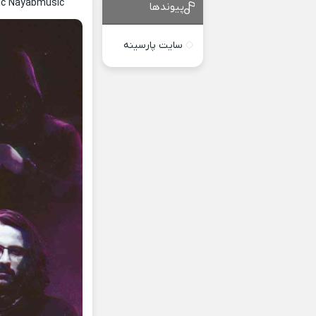
ric Nayabmusic
پیوندها
سایت پارسینه