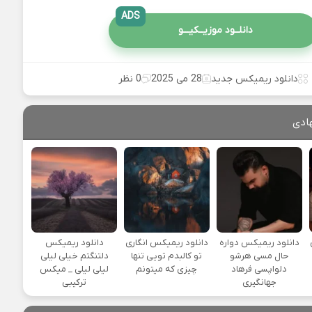
ADS
دانلــود موزیــکیـــو
دانلود ریمیکس جدید
28 می 2025
0 نظر
ادی
یی
دانلود ریمیکس دواره
دانلود ریمیکس انگاری
دانلود ریمیکس
حال مسی هرشو
تو کالبدم تویی تنها
دلتنگتم خیلی لیلی
دلواپسی فرهاد
چیزی که میتونم
لیلی لیلی _ میکس
جهانگیری
ترکیبی