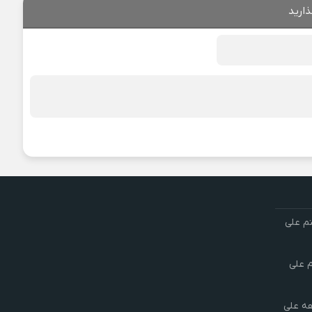
ذارید
تم علی
م علی
هه علی