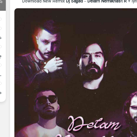
Download New Remix
Dj Sajjad
–
Delam Nemikhast R
+ ly
د
چ
_
م