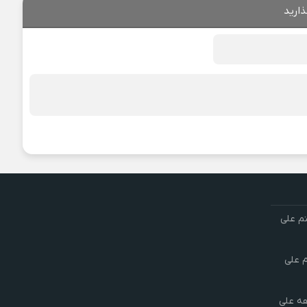
ذارید
تم علی
م علی
هه علی