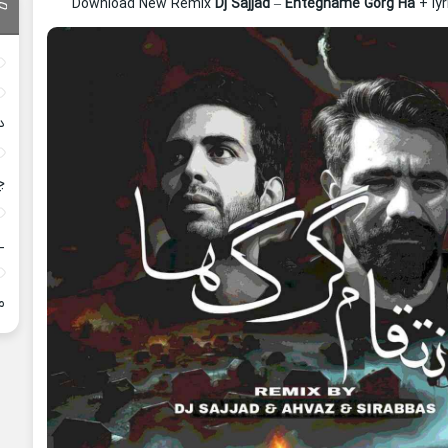
Download New Remix
Dj Sajjad
–
Enteghame Gorg Ha
+ ly
د
چ
_
م