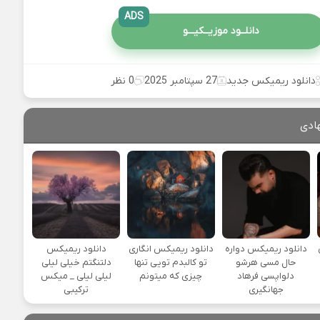
ADS
دانلــود موزیــکیـــو
دانلود ریمیکس جدید
27 سپتامبر 2025
0 نظر
ادی
یی
دانلود ریمیکس دواره
دانلود ریمیکس انگاری
دانلود ریمیکس
حال مسی هرشو
تو کالبدم تویی تنها
دلتنگتم خیلی لیلی
دلواپسی فرهاد
چیزی که میتونم
لیلی لیلی _ میکس
جهانگیری
ترکیبی