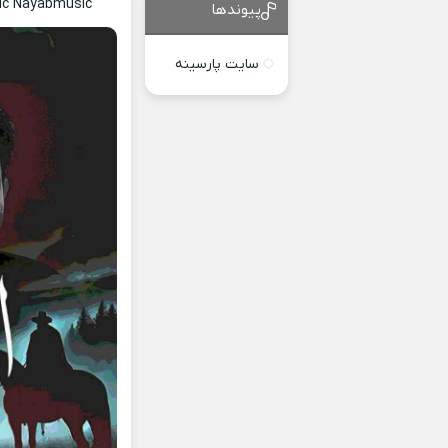
ric Nayabmusic
پیوندها
سایت پارسینه