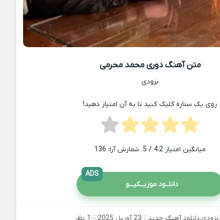
متن آهنگ دوری محمد محرمی
بزودی
روی یک ستاره کلیک کنید تا به آن امتیاز دهید!
میانگین امتیاز
4.2
/ 5. شمارش آرا:
136
ADS
دانلــود موزیــکیـــو
بزودی
،
دانلود آهنگ جدید
23 آوریل 2025
1 نظر