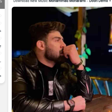
Download New Music
Mohammad Moharami
–
Doori Demo
+ 
د
چ
_
م