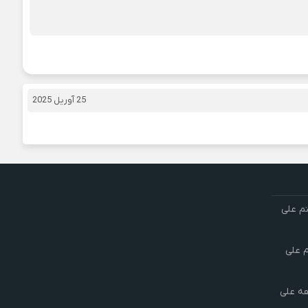
25 آوریل 2025
تم علی
م علی
هه علی