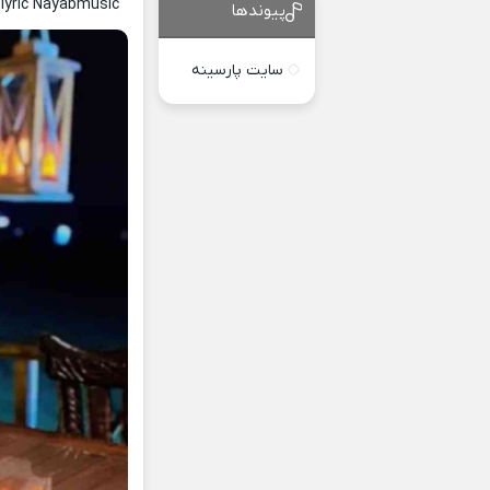
lyric Nayabmusic
پیوندها
سایت پارسینه