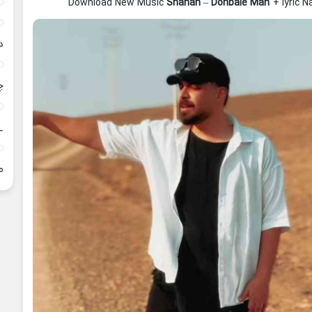
Download New Music
Shahan
–
Donbale Man
+ lyric 
د
چ
_
م