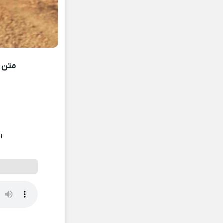
متن آ
ا