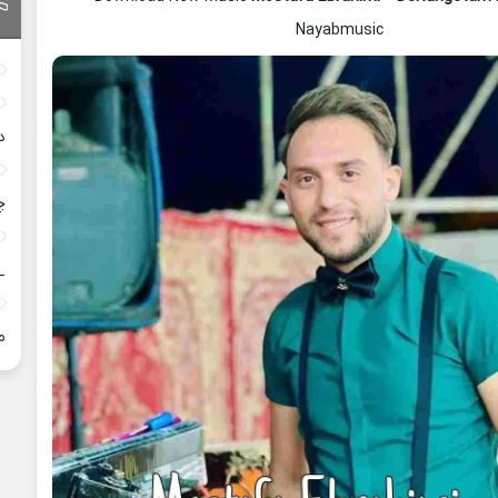
Nayabmusic
د
چ
_
م