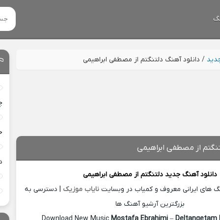
گ
جدید
/
دانلود آهنگ دلتنگتم از مصطفی ابراهیمی
چ
خ
تنگتم از مصطفی ابراهیمی
د
دانلود آهنگ جدید
دلتنگتم از
مصطفی ابراهیمی
نگ های ایرانی معروف و کمیاب در وبسایت
نایاب موزیک
| دسترسی به
بزرگترین آرشیو آهنگ ها
Download New Music
Mostafa Ebrahimi
–
Deltangetam