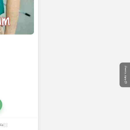
پست بعدی
دا