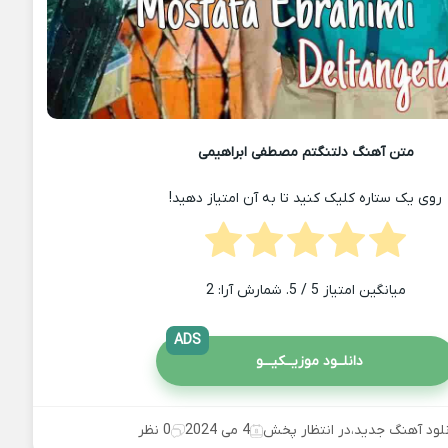
متن آهنگ دلتنگتم مصطفی ابراهیمی
روی یک ستاره کلیک کنید تا به آن امتیاز دهید!
میانگین امتیاز
5
/ 5. شمارش آرا:
2
ADS
دانلــود موزیــکیـــو
نلود آهنگ جدید
،
در انتظار پخش
4 می 2024
0 نظر