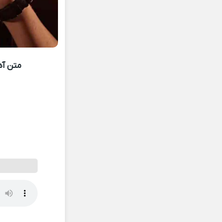
متن آه