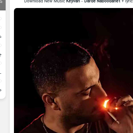
Download New Music
Keyvan
–
Darde Naboodanet
+ lyri
د
چ
_
م