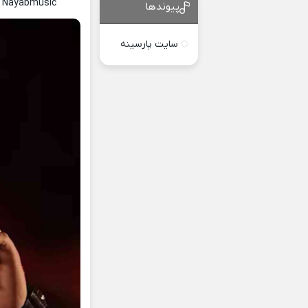
c Nayabmusic
پیوندها
سایت پارسینه