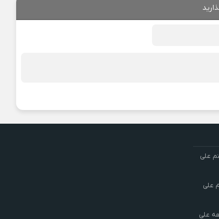
ذارید
تم علی
م علی
هه علی