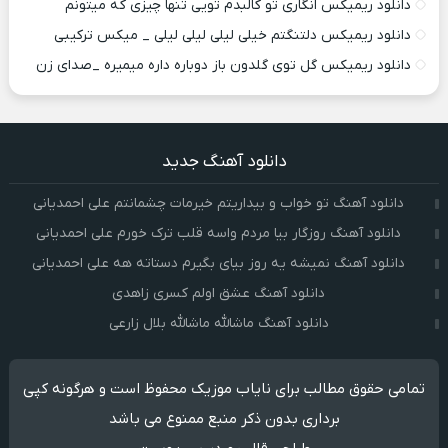
دانلود ریمیکس انگاری تو کالبدم تویی تنها چیزی که میتونم
دانلود ریمیکس دلتنگتم خیلی لیلی لیلی لیلی _ میکس ترکیبی
دانلود ریمیکس گل توی گلدون باز دوباره داره میمیره _صدای زن
دانلود آهنگ جدید
دانلود آهنگ تو خواب و بیداریتم خیرمات چشمانتم علی احمدیانی
دانلود آهنگ روزگار بیا مردم واسه قلب ترک خورم علی احمدیانی
دانلود آهنگ نمیشه یه روز بیای بگیرم دستاته هه علی احمدیانی
دانلود آهنگ عشق اولم کسری زاهدی
دانلود آهنگ ماشالله ماشالله بلال زارعی
تمامی حقوق مطالب برای نایاب موزیک محفوظ است و هرگونه کپی
برداری بدون ذکر منبع ممنوع می باشد