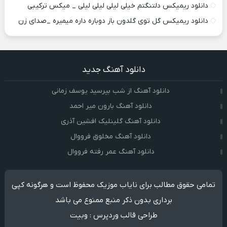
دانلود ریمیکس دلتنگتم خیلی لیلی لیلی لیلی _ میکس ترکیبی
دانلود ریمیکس گل توی گلدون باز دوباره داره میمیره _صدای زن
دانلود آهنگ جدید
دانلود آهنگ از شب بپرسید یوسف زمانی
دانلود آهنگ بارون میر احمد
دانلود آهنگ گلینلیک افشین آذری
دانلود آهنگ مخلوق فرووال
دانلود آهنگ عمر رفته فرووال
تمامی حقوق مطالب برای نایاب موزیک محفوظ است و هرگونه کپی
برداری بدون ذکر منبع ممنوع می باشد
طراحی قالب وردپرس
:
وبیت