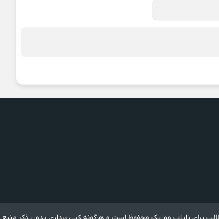
لب برای نایاب موزیک محفوظ است و هرگونه کپی برداری بدون ذکر منبع 