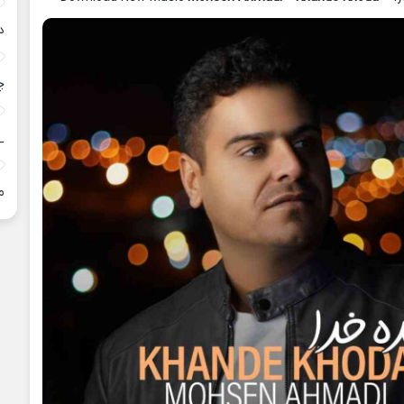
د
چ
_
م