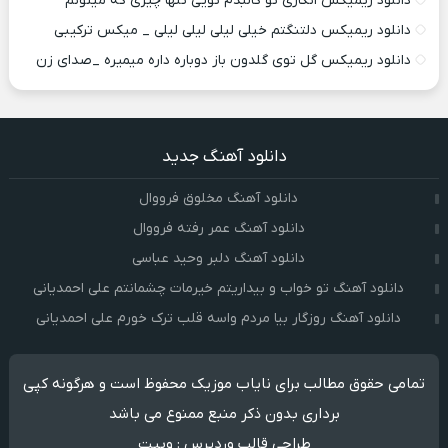
دانلود ریمیکس انگاری تو کالبدم تویی تنها چیزی که میتونم
دانلود ریمیکس دلتنگتم خیلی لیلی لیلی لیلی _ میکس ترکیبی
دانلود ریمیکس گل توی گلدون باز دوباره داره میمیره _صدای زن
دانلود آهنگ جدید
دانلود آهنگ مخلوق فرووال
دانلود آهنگ عمر رفته فرووال
دانلود آهنگ دلبر وحید عباسی
دانلود آهنگ تو خواب و بیداریتم خیرمات چشمانتم علی احمدیانی
دانلود آهنگ روزگار بیا مردم واسه قلب ترک خورم علی احمدیانی
تمامی حقوق مطالب برای نایاب موزیک محفوظ است و هرگونه کپی
برداری بدون ذکر منبع ممنوع می باشد
طراحی قالب وردپرس
:
وبیت