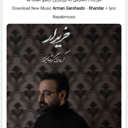
موزیک
| دسترسی به بزرگترین آرشیو آهنگ ها
Download New Music
Arman Garshasbi
–
Kharidar
+ lyric
Nayabmusic