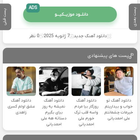
ADS
پست بعدی
پست قبلی
دانلــود موزیــکیـــو
دانلود آهنگ جدید
7 ژانویه 2025
0 نظر
پست های پیشنهادی
دانلود آهنگ تو
دانلود آهنگ
دانلود آهنگ
دانلود آهنگ
خواب و بیداریتم
روزگار بیا مردم
نمیشه یه روز
عشق اولم کسری
خیرمات چشمانتم
واسه قلب ترک
بیای بگیرم
زاهدی
علی احمدیانی
خورم علی
دستاته هه علی
احمدیانی
احمدیانی