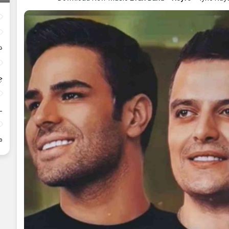
د
چ
_
م