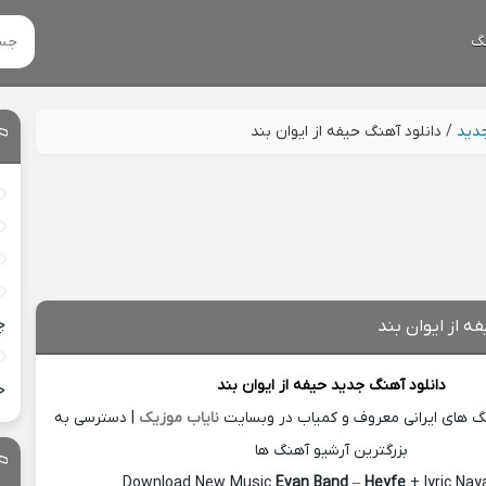
گ
جدید
/
دانلود آهنگ حیفه از ایوان بند
چ
ه از ایوان بند
دانلود آهنگ جدید
حیفه از
ایوان بند
خ
نگ های ایرانی معروف و کمیاب در وبسایت
نایاب موزیک
| دسترسی به
بزرگترین آرشیو آهنگ ها
Download New Music
Evan Band
–
Heyfe
+ lyric Na