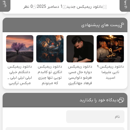
دانلود ریمیکس جدید
1 دسامبر 2025
0 نظر
پست های پیشنهادی
دانلود ریمیکس ۹
دانلود ریمیکس
دانلود ریمیکس
دانلود ریمیکس
تایی علیرضا
دواره حال مسی
انگاری تو کالبدم
دلتنگتم خیلی
اسپید
هرشو دلواپسی
تویی تنها چیزی
لیلی لیلی لیلی _
فرهاد جهانگیری
که میتونم
میکس ترکیبی
دیدگاه خود را بگذارید