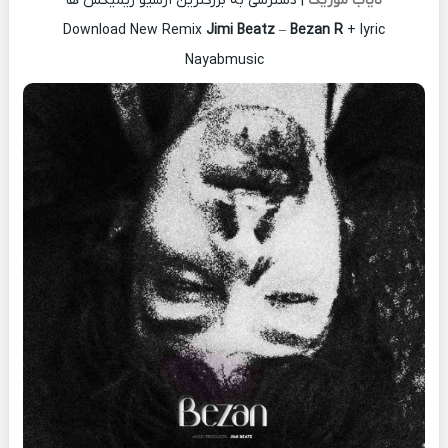
نایاب موزیک
| دسترسی به بزرگترین آرشیو ریمیکس ها
Download New Remix
Jimi Beatz
–
Bezan R
+ lyric
Nayabmusic