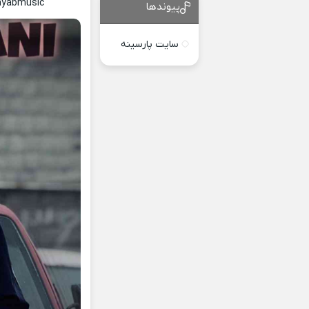
Nayabmusic
پیوندها
سایت پارسینه