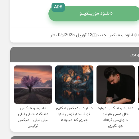
ADS
دانلــود موزیــکیـــو
دانلود ریمیکس جدید
13 آوریل 2025
0 نظر
ادی
یی
دانلود ریمیکس دواره
دانلود ریمیکس انگاری
دانلود ریمیکس
حال مسی هرشو
تو کالبدم تویی تنها
دلتنگتم خیلی لیلی
دلواپسی فرهاد
چیزی که میتونم
لیلی لیلی _ میکس
جهانگیری
ترکیبی