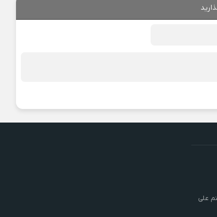
ذارید
تم علی