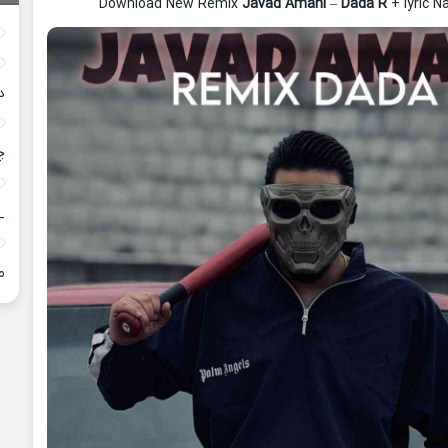
Download New Remix
Javad Amani
–
Dada R
+ lyric 
د
چ
_
م