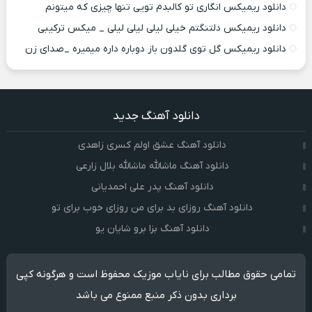
دانلود ریمیکس انگاری تو کالبدم تویی تنها چیزی که میتونم
دانلود ریمیکس دلتنگتم خیلی لیلی لیلی لیلی _ میکس ترکیبی
دانلود ریمیکس گل توی گلدون باز دوباره داره میمیره _صدای زن
دانلود آهنگ جدید
دانلود آهنگ عشق اولم کسری زاهدی
دانلود آهنگ ماشالله ماشالله بلال زارعی
دانلود آهنگ پدر علی احمدیانی
دانلود آهنگ روزای بد برای من روزای خوب برای تو
دانلود آهنگ بزا برو شایان یو
تمامی حقوق مطالب برای نایاب موزیک محفوظ است و هرگونه کپی
برداری بدون ذکر منبع ممنوع می باشد