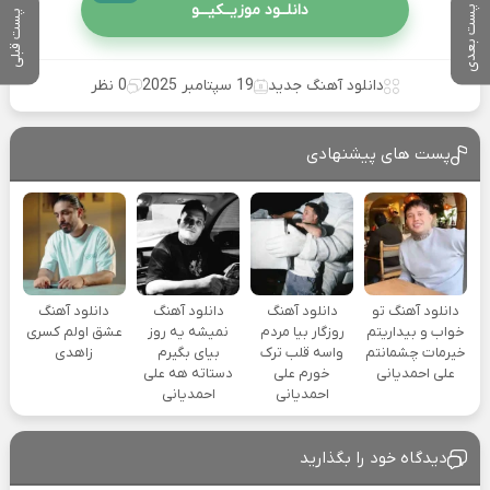
دانلــود موزیــکیـــو
پست بعدی
پست قبلی
دانلود آهنگ جدید
19 سپتامبر 2025
0 نظر
پست های پیشنهادی
دانلود آهنگ تو
دانلود آهنگ
دانلود آهنگ
دانلود آهنگ
خواب و بیداریتم
روزگار بیا مردم
نمیشه یه روز
عشق اولم کسری
خیرمات چشمانتم
واسه قلب ترک
بیای بگیرم
زاهدی
علی احمدیانی
خورم علی
دستاته هه علی
احمدیانی
احمدیانی
دیدگاه خود را بگذارید