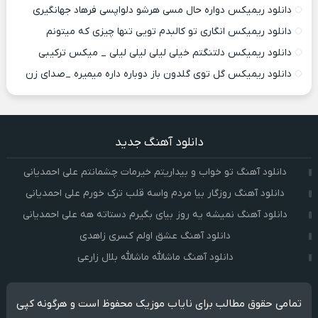
دانلود ریمیکس دواره حال مسی هرشو دلواپسی فرهاد جهانگیری
دانلود ریمیکس انگاری تو کالبدم تویی تنها چیزی که میتونم
دانلود ریمیکس دلتنگتم خیلی لیلی لیلی لیلی _ میکس ترکیبی
دانلود ریمیکس گل توی گلدون باز دوباره داره میمیره _صدای زن
دانلود آهنگ جدید
دانلود آهنگ تو خواب و بیداریتم خیرمات چشمانتم علی احمدیانی
دانلود آهنگ روزگار بیا مردم واسه قلب ترک خورم علی احمدیانی
دانلود آهنگ نمیشه یه روز بیای بگیرم دستاته هه علی احمدیانی
دانلود آهنگ عشق اولم کسری زاهدی
دانلود آهنگ ماشالله ماشالله بلال زارعی
تمامی حقوق مطالب برای نایاب موزیک محفوظ است و هرگونه کپی