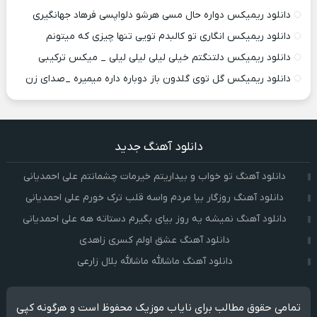
دانلود ریمیکس دواره حال مسی هرشو دلواپسی فرهاد جهانگیری
دانلود ریمیکس انگاری تو کالبدم تویی تنها چیزی که میتونم
دانلود ریمیکس دلتنگتم خیلی لیلی لیلی لیلی _ میکس ترکیبی
دانلود ریمیکس گل توی گلدون باز دوباره داره میمیره _صدای زن
دانلود آهنگ جدید
دانلود آهنگ تو خواب و بیداریتم خیرمات چشمانتم علی احمدیانی
دانلود آهنگ روزگار بیا مردم واسه قلب ترک خورم علی احمدیانی
دانلود آهنگ نمیشه یه روز بیای بگیرم دستاته هه علی احمدیانی
دانلود آهنگ عشق اولم کسری زاهدی
دانلود آهنگ ماشالله ماشالله بلال زارعی
تمامی حقوق مطالب برای نایاب موزیک محفوظ است و هرگونه کپی