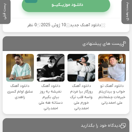
پست بعدی
دانلــود موزیــکیـــو
پست قبلی
دانلود آهنگ جدید
10 ژوئن 2025
0 نظر
پست های پیشنهادی
دانلود آهنگ تو
دانلود آهنگ
دانلود آهنگ
دانلود آهنگ
خواب و بیداریتم
روزگار بیا مردم
نمیشه یه روز
عشق اولم کسری
خیرمات چشمانتم
واسه قلب ترک
بیای بگیرم
زاهدی
علی احمدیانی
خورم علی
دستاته هه علی
احمدیانی
احمدیانی
دیدگاه خود را بگذارید