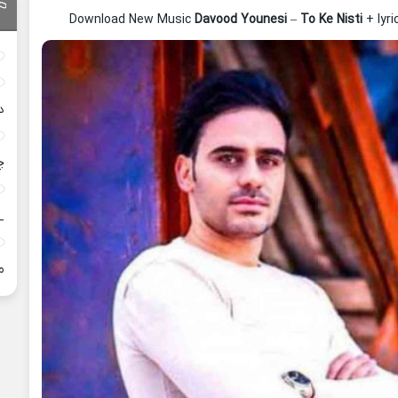
Download New Music
Davood Younesi
–
To Ke Nisti
+ lyr
د
چ
_
م