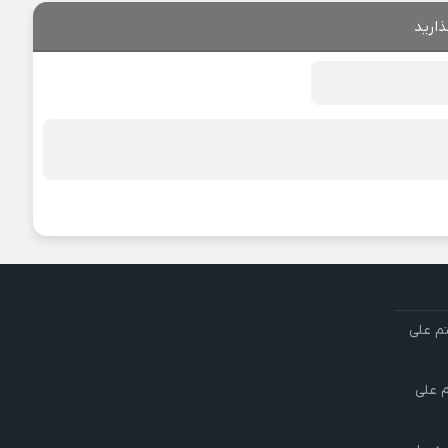
ذارید
تم علی
م علی