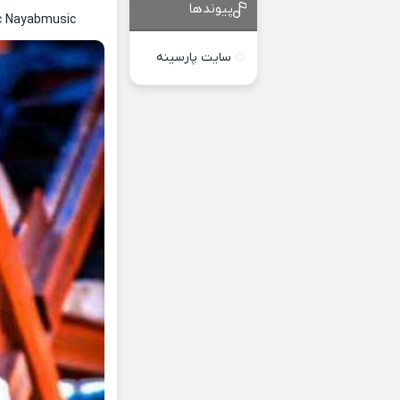
پیوندها
ic Nayabmusic
سایت پارسینه