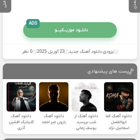
ADS
دانلــود موزیــکیـــو
بزودی
،
دانلود آهنگ جدید
23 آوریل 2025
0 نظر
پست های پیشنهادی
دانلود آهنگ کما
دانلود آهنگ از
دانلود آهنگ
دانلود آهنگ
ابوالفضل
شب بپرسید
بارون میر احمد
گلینلیک افشین
اسماعیل نژاد
یوسف زمانی
آذری