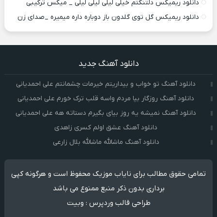
دانلود ریمیکس دلتنگتم خیلی لیلی لیلی لیلی _ میکس ترکیبی
دانلود ریمیکس گل توی گلدون باز دوباره داره میمیره _صدای زن
دانلود آهنگ جدید
دانلود آهنگ تو خواب و بیداریتم خیرمات چشمانتم علی احمدیانی
دانلود آهنگ روزگار بیا مردم واسه قلب ترک خورم علی احمدیانی
دانلود آهنگ نمیشه یه روز بیای بگیرم دستاته هه علی احمدیانی
دانلود آهنگ عشق اولم کسری زاهدی
دانلود آهنگ ماشالله ماشالله بلال زارعی
تمامی حقوق مطالب برای نایاب موزیک محفوظ است و هرگونه کپی
برداری بدون ذکر منبع ممنوع می باشد
طراحی قالب وردپرس
:
وبیت