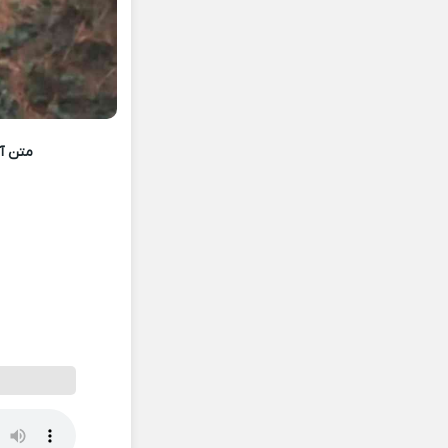
متن آه